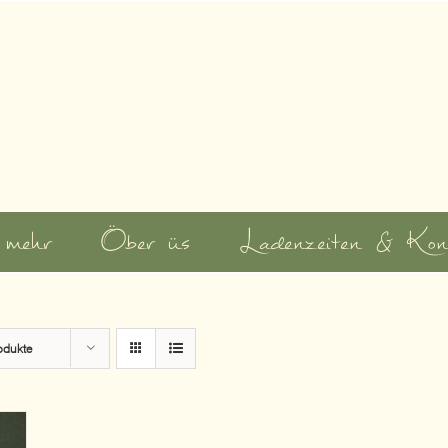
 mehr
Öber üs
Ladenzeiten & Kon
odukte