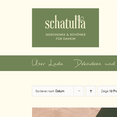
Zum
Inhalt
springen
Üser Lada
Dekoideen und
Sortieren nach
Datum
Zeige
12 Pr